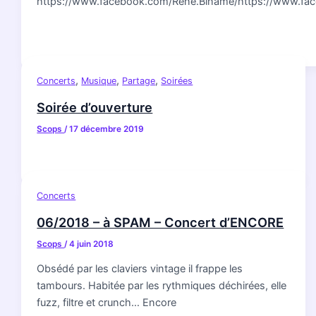
https://www.facebook.com/Rene.Biname/https://www.fac
,
,
,
Concerts
Musique
Partage
Soirées
Soirée d’ouverture
Scops
/
17 décembre 2019
Concerts
06/2018 – à SPAM – Concert d’ENCORE
Scops
/
4 juin 2018
Obsédé par les claviers vintage il frappe les
tambours. Habitée par les rythmiques déchirées, elle
fuzz, filtre et crunch… Encore