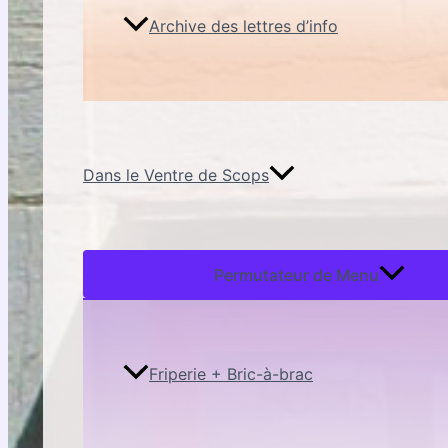
Archive des lettres d’info
Dans le Ventre de Scops
Permutateur de Menu
Friperie + Bric-à-brac